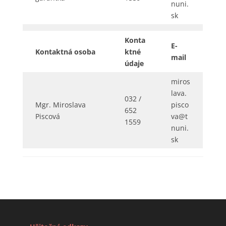
nuni.
sk
Konta
E-
Kontaktná osoba
ktné
mail
údaje
miros
lava.
032 /
Mgr. Miroslava
pisco
652
Piscová
va@t
1559
nuni.
sk