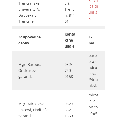
knizn
Trenčianskej
c 9,
ica.tn
univerzity A.
Trenčí
uni.s
Dubčeka v
n, 911
k
Trenčíne
01
Konta
Zodpovedné
E-
ktné
osoby
mail
údaje
barb
ora.o
Mgr. Barbora
032/
ndru
Ondrušová,
740
sova
garantka
0168
@tnu
ni.sk
miros
lava.
Mgr. Miroslava
032 /
pisco
Piscová, riaditeľka,
652
va@t
garantka
1559