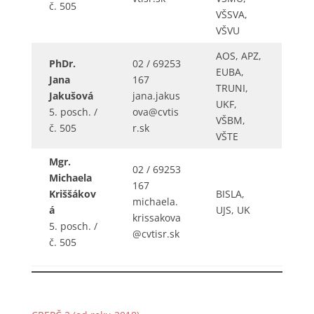
č. 505
VŠSVA,
VŠVU
AOS, APZ,
PhDr.
02 / 69253
EUBA,
Jana
167
TRUNI,
Jakušová
jana.jakus
UKF,
5. posch. /
ova@cvtis
VŠBM,
č. 505
r.sk
VŠTE
Mgr.
02 / 69253
Michaela
167
Kriššákov
BISLA,
michaela.
á
UJS, UK
krissakova
5. posch. /
@cvtisr.sk
č. 505