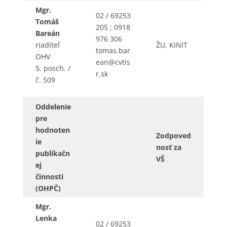
Mgr.
02 / 69253
Tomáš
205 ; 0918
Bareán
976 306
riaditeľ
ŽU, KINIT
tomas.bar
OHV
ean@cvtis
5. posch. /
r.sk
č. 509
Oddelenie
pre
hodnoten
Zodpoved
ie
nosť za
publikačn
VŠ
ej
činnosti
(OHPČ)
Mgr.
Lenka
02 / 69253