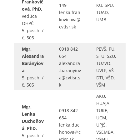
Frankovič
149
KU, SPU,
ová, PhD.
lenka.fran
TUAD,
vedúca
kovicova@
UMB
OHPČ
cvtisr.sk
5. posch. /
č. 505
Mgr.
0918 842
PEVŠ, PU,
Alexandra
654
STU, SZU,
Barányiov
alexandra
TUZVO,
á
.baranyiov
UVLF, VŠ
5. posch. /
a@cvtisr.s
DTI, VŠD,
č. 505
k
VŠM
AKU,
HUAJA,
Mgr.
0918 842
TUKE,
Lenka
654
UCM,
Duchoňov
lenka.duc
UPJŠ,
á, PhD.
honova@c
VŠEMBA,
5. posch. /
vtisr.sk
VŠMU,