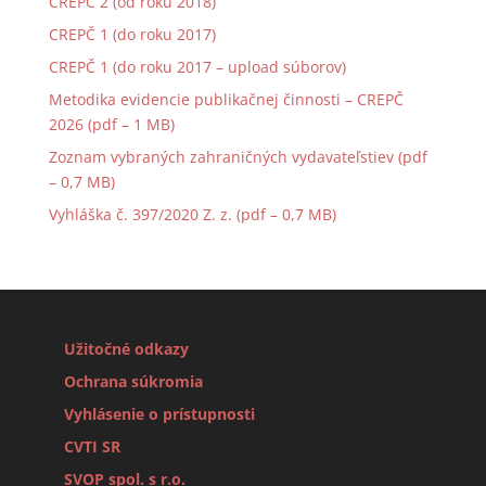
CREPČ 2 (od roku 2018)
CREPČ 1 (do roku 2017)
CREPČ 1 (do roku 2017 – upload súborov)
Metodika evidencie publikačnej činnosti – CREPČ
2026 (pdf – 1 MB)
Zoznam vybraných zahraničných vydavateľstiev (pdf
– 0,7 MB)
Vyhláška č. 397/2020 Z. z. (pdf – 0,7 MB)
Užitočné odkazy
Ochrana súkromia
Vyhlásenie o prístupnosti
CVTI SR
SVOP spol. s r.o.