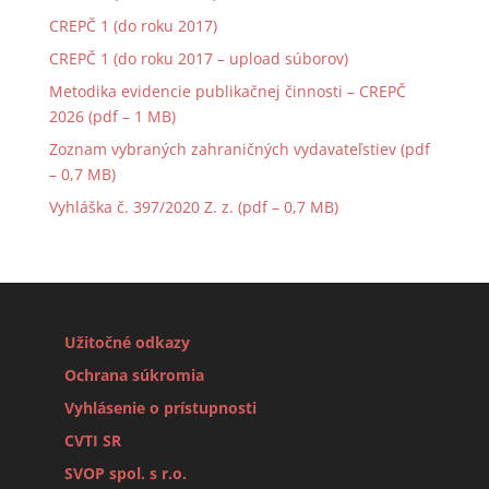
CREPČ 1 (do roku 2017)
CREPČ 1 (do roku 2017 – upload súborov)
Metodika evidencie publikačnej činnosti – CREPČ
2026 (pdf – 1 MB)
Zoznam vybraných zahraničných vydavateľstiev (pdf
– 0,7 MB)
Vyhláška č. 397/2020 Z. z. (pdf – 0,7 MB)
Užitočné odkazy
Ochrana súkromia
Vyhlásenie o prístupnosti
CVTI SR
SVOP spol. s r.o.