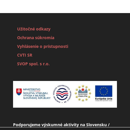
Užitočné odkazy
Ochrana súkromia
Vyhlásenie o prístupnosti
CVTI SR
SVOP spol. s r.o.
Podporujeme výskumné aktivity na Slovensku /