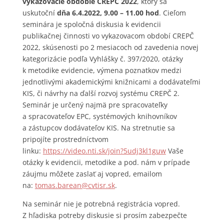
vykazovacie obdobie CREPČ 2022
, ktorý sa
uskutoční
dňa 6.4.2022, 9.00 – 11.00 hod
. Cieľom
seminára je spoločná diskusia k evidencii
publikačnej činnosti vo vykazovacom období CREPČ
2022, skúsenosti po 2 mesiacoch od zavedenia novej
kategorizácie podľa Vyhlášky č. 397/2020, otázky
k metodike evidencie, výmena poznatkov medzi
jednotlivými akademickými knižnicami a dodávateľmi
KIS, či návrhy na ďalší rozvoj systému CREPČ 2.
Seminár je určený najmä pre spracovateľky
a spracovateľov EPC, systémových knihovníkov
a zástupcov dodávateľov KIS. Na stretnutie sa
pripojíte prostredníctvom
linku:
https://video.nti.sk/join?5udj3kl1guw
Vaše
otázky k evidencii, metodike a pod. nám v prípade
záujmu môžete zaslať aj vopred, emailom
na:
tomas.barean@cvtisr.sk
.
Na seminár nie je potrebná registrácia vopred.
Z hľadiska potreby diskusie si prosím zabezpečte