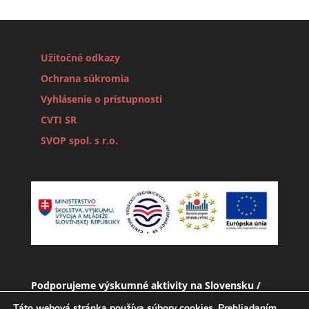
Užitočné odkazy
Ochrana súkromia
Vyhlásenie o prístupnosti
CVTI SR
SVOP spol. s r.o.
Podporujeme výskumné aktivity na Slovensku /
Projekt je spolufinancovaný zo zdrojov EÚ
Táto webová stránka používa súbory cookies. Prehliadaním