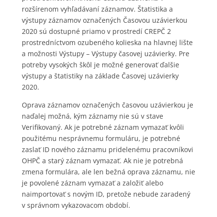
rozšírenom vyhľadávaní záznamov. Štatistika a
výstupy záznamov označených Časovou uzávierkou
2020 sú dostupné priamo v prostredí CREPČ 2
prostredníctvom ozubeného kolieska na hlavnej lište
a možnosti Výstupy – Výstupy časovej uzávierky. Pre
potreby vysokých škôl je možné generovať ďalšie
výstupy a štatistiky na základe Časovej uzávierky
2020.
Oprava záznamov označených časovou uzávierkou je
naďalej možná, kým záznamy nie sú v stave
Verifikovaný. Ak je potrebné záznam vymazať kvôli
použitému nesprávnemu formuláru, je potrebné
zaslať ID nového záznamu pridelenému pracovníkovi
OHPČ a starý záznam vymazať. Ak nie je potrebná
zmena formulára, ale len bežná oprava záznamu, nie
je povolené záznam vymazať a založiť alebo
naimportovať s novým ID, pretože nebude zaradený
v správnom vykazovacom období.