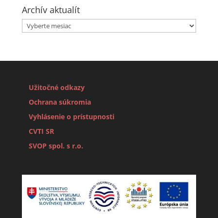
Archív aktualít
Archív
aktualít
Užitočné odkazy
Ochrana súkromia
Vyhlásenie o prístupnosti
CVTI SR
SVOP spol. s r.o.